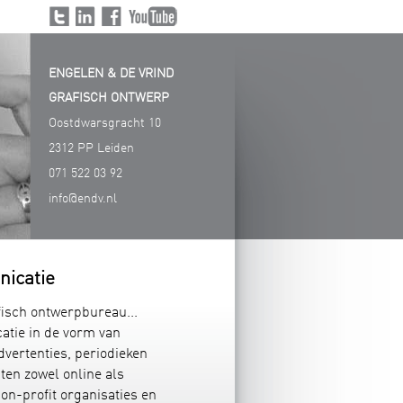
Volg
Volg
Volg
Volg ons
ons
ons
ons
op
ENGELEN & DE VRIND
op
op
op
Youtube
Twitter
LinkedIn
Facebook
GRAFISCH ONTWERP
Oostdwarsgracht 10
2312 PP Leiden
071 522 03 92
info@endv.nl
nicatie
afisch ontwerpbureau...
atie in de vorm van
advertenties, periodieken
ten zowel online als
n-profit organisaties en