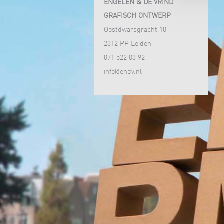
ENGELEN & DE VRIND
GRAFISCH ONTWERP
Oostdwarsgracht 10
2312 PP Leiden
071 522 03 92
info@endv.nl