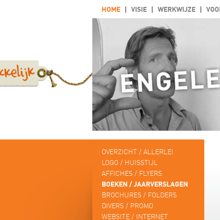
HOME
VISIE
WERKWIJZE
VOO
OVERZICHT / ALLERLEI
LOGO / HUISSTIJL
AFFICHES / FLYERS
BOEKEN / JAARVERSLAGEN
BROCHURES / FOLDERS
DIVERS / PROMO
WEBSITE / INTERNET